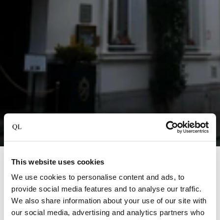
This website uses cookies
Brugge
We use cookies to personalise content and ads, to
Hotel Heritage
provide social media features and to analyse our traffic.
We also share information about your use of our site with
Treten Sie ein in die bezaubernde Welt des Hotels
our social media, advertising and analytics partners who
Heritage, eines 5-Sterne-Juwels im Herzen von Brügge,