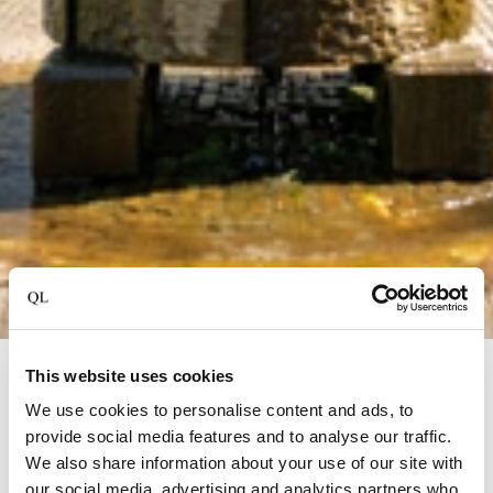
This website uses cookies
Delden
We use cookies to personalise content and ads, to
Landgoed Hotel & Restaurant
provide social media features and to analyse our traffic.
Carelshaven
We also share information about your use of our site with
our social media, advertising and analytics partners who
Das Carelshaven ist ein charakteristisches Hotel im