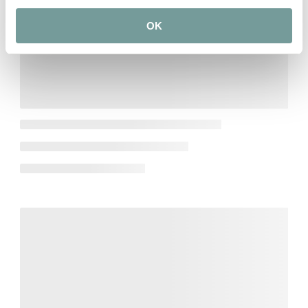
19. Jahrhunderts. Während die Inneneinrichtung lange
Zeit klassisch war, wurde das Hotel in den letzten Jahren
OK
von den heutigen Besitzern, Alco und Evelyn van Berkel,
schrittweise modernisiert. Verschiedene Gästezimmer,
das Restaurant und die gemütliche Bar wurden kürzlich
renoviert und vereinen modernen Komfort mit dem Erhalt
von Charakter und Charme.
Carelshaven ist bekannt für seine herzliche
Gastfreundschaft und sein stilvolles Ambiente. Die Küche
ist modern, bietet aber dennoch auch traditionelle,
klassische und saisonale Gerichte. Dank seiner Lage ist
das Hotel ideal für Entspannung und Geschäftstreffen.
Umgeben von Ruhe, Natur und Anwesen wie Twickel,
bieten sich zahlreiche Möglichkeiten zum Spazieren und
Radfahren. Gleichzeitig sind Städte wie Hengelo und
Enschede schnell zu erreichen, sodass ein breites
Angebot an Annehmlichkeiten bequem zur Verfügung
steht.