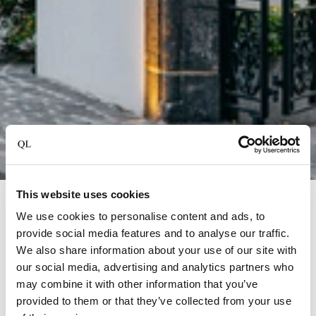
This website uses cookies
Andernach
We use cookies to personalise content and ads, to
PURS Luxury Boutique Hotel
provide social media features and to analyse our traffic.
We also share information about your use of our site with
Das Hotel PURS ist das einzige Hotel weltweit, das
our social media, advertising and analytics partners who
vollständig vom belgischen Designer und Kunstsammler
may combine it with other information that you’ve
Axel Vervoordt gestaltet wurde. Das aus dem 17.
provided to them or that they’ve collected from your use
Jahrhundert stammende Kanzleigebäude wurde dabei bis