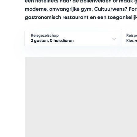
een hotelfiets naar de bollenvelden of maak
moderne, omvangrijke gym. Cultuurwens? Fort K
gastronomisch restaurant en een toegankelijke 
Reisgezelschap
Reisp
2 gasten, 0 huisdieren
Kies 