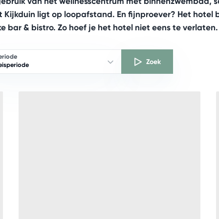
 gebruik van het wellnesscentrum met binnenzwembad, 
ijkduin ligt op loopafstand. En fijnproever? Het hotel b
bar & bistro. Zo hoef je het hotel niet eens te verlaten.
eriode
Zoek
reisperiode