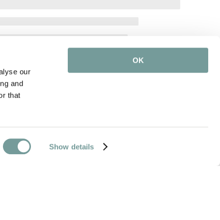
OK
alyse our
ing and
r that
Show details