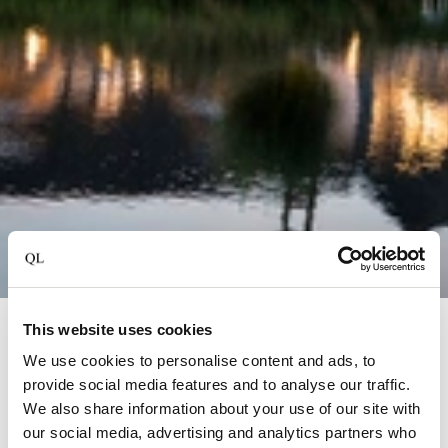
This website uses cookies
Dalfsen
We use cookies to personalise content and ads, to
Mooirivier
provide social media features and to analyse our traffic.
We also share information about your use of our site with
Gelegen aan de Overijsselse Vecht, biedt Hotel
our social media, advertising and analytics partners who
Mooirivier een unieke ervaring waar luxe en natuur hand