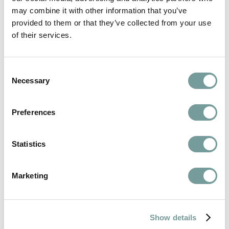
may combine it with other information that you’ve
en modern ingericht. Steinheuers tweede restaurant, de
provided to them or that they’ve collected from your use
Landgasthof Poststuben, is het regionale, nuchtere
of their services.
alternatief voor het sterrenrestaurant. Overnachten kan
in het hoofdgebouw en in het landhuis direct aan de
overkant. Na een heerlijk diner wandelt u in slechts
Consent
enkele stappen naar een van de stijlvolle kamers om te
Necessary
Selection
ontspannen.
Lees meer
Preferences
2 gasten, 0 huisdieren
Kies datum
Statistics
Marketing
Show details