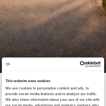
This website uses cookies
Genk
We use cookies to personalise content and ads, to
Stiemerheide – The Urban Hotel &
provide social media features and to analyse our traffic.
Golf Retreat
We also share information about your use of our site with
our social media, advertising and analytics partners who
Zowel het restaurant als de kamers en suites zijn elegant